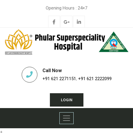
Opening Hours : 24×7
Call Now
+91 621 2271151
,
+91 621 2222099
LOGIN
+