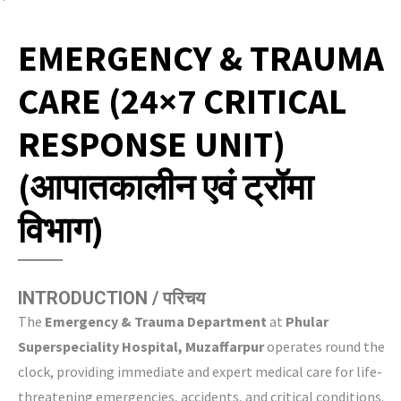
EMERGENCY & TRAUMA
CARE (24×7 CRITICAL
RESPONSE UNIT)
(आपातकालीन एवं ट्रॉमा
विभाग)
INTRODUCTION / परिचय
The
Emergency & Trauma Department
at
Phular
Superspeciality Hospital, Muzaffarpur
operates round the
clock, providing immediate and expert medical care for life-
threatening emergencies, accidents, and critical conditions.