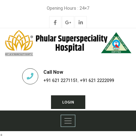
Opening Hours : 24×7
Call Now
+91 621 2271151
,
+91 621 2222099
LOGIN
+